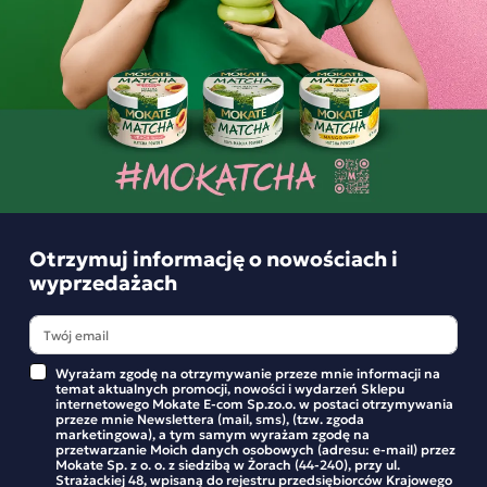
Podobne produkty
Promocja
Napój Czekoladowy Mokate o smaku białej
czekolady 200g, 8 saszetek
Zanurz się w niebiańskim świecie rozkoszy smakowej z
naszym niezwykłym napojem czekoladowym o smaku białej
czekolady. Nasza receptura łączy w sobie najwyższej jakości
Otrzymuj informację o nowościach i
wyprzedażach
składniki, tworząc niezapomniane doznania dla Twojego
podniebienia
Białe czekoladowe aromaty, skomponowane z
delikatnością i precyzją
, rozkwitają w każdym łyku,
Wyrażam zgodę na otrzymywanie przeze mnie informacji na
temat aktualnych promocji, nowości i wydarzeń Sklepu
pozostawiając w ustach subtelną słodycz i kremową nutę.
internetowego Mokate E-com Sp.zo.o. w postaci otrzymywania
przeze mnie Newslettera (mail, sms), (tzw. zgoda
To nie tylko napój czekoladowy; to prawdziwe
marketingowa), a tym samym wyrażam zgodę na
przetwarzanie Moich danych osobowych (adresu: e-mail) przez
Mokate Chocolate Frappe Drink Słony
Napój czekol
doświadczenie smakowe, które przeniesie Cię w świat
Mokate Sp. z o. o. z siedzibą w Żorach (44-240), przy ul.
karmel
piernikowym 
Strażackiej 48, wpisaną do rejestru przedsiębiorców Krajowego
przyjemności i relaksu.