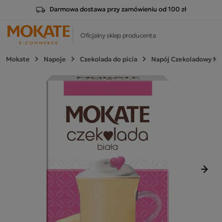
Darmowa dostawa przy zamówieniu od 100 zł
Oficjalny sklep producenta
Mokate
Napoje
Czekolada do picia
Napój Czekoladowy Mok
Nast