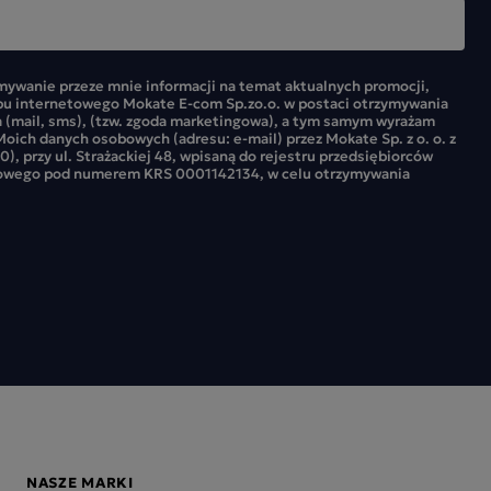
ywanie przeze mnie informacji na temat aktualnych promocji,
pu internetowego Mokate E-com Sp.zo.o. w postaci otrzymywania
 (mail, sms), (tzw. zgoda marketingowa), a tym samym wyrażam
oich danych osobowych (adresu: e-mail) przez Mokate Sp. z o. o. z
0), przy ul. Strażackiej 48, wpisaną do rejestru przedsiębiorców
owego pod numerem KRS 0001142134, w celu otrzymywania
NASZE MARKI