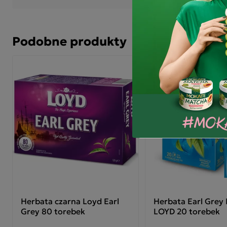
Ta
LO
ryg
nie
Podobne produkty
do 
op
sp
zap
aro
fil
Herbata czarna Loyd Earl
Herbata Earl Gre
Grey 80 torebek
LOYD 20 torebek