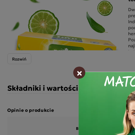
Dw
pre
Ind
pod
her
Poz
naj
każ
wsz
LOY
×
EA
cza
be
Składniki i wartości odżywcze
LOY
gł
nu
Opinie o produkcie
Ja
ken
ha
BĄDŹ PIERWSZYM KTÓRY N
gor