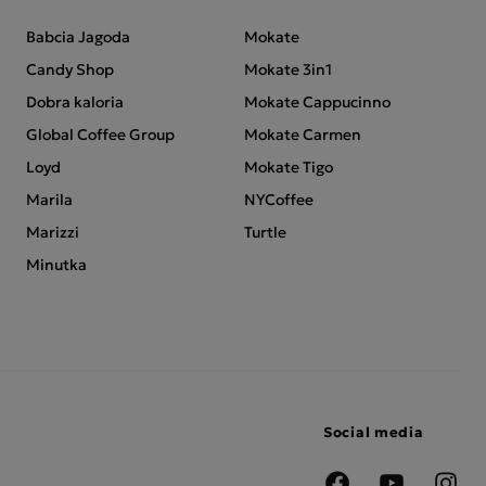
Babcia Jagoda
Mokate
Candy Shop
Mokate 3in1
Dobra kaloria
Mokate Cappucinno
Global Coffee Group
Mokate Carmen
Loyd
Mokate Tigo
Marila
NYCoffee
Marizzi
Turtle
Minutka
Social media