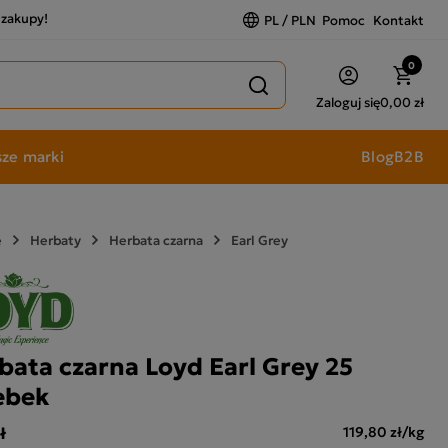
a zakupy!
PL / PLN
Pomoc
Kontakt
0
Zaloguj się
0,00 zł
ze marki
Blog
B2B
e
Herbaty
Herbata czarna
Earl Grey
bata czarna Loyd Earl Grey 25
ebek
ł
119,80 zł/kg