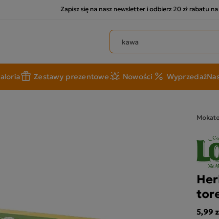
Zapisz się na nasz newsletter i odbierz 20 zł rabatu n
Szukaj produktów
aloria
Zestawy prezentowe
Nowości
Wyprzedaż
Nas
Mokat
Her
tor
5,99 z