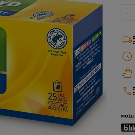
-
D
Następny
D
Z
O
MOŻLI