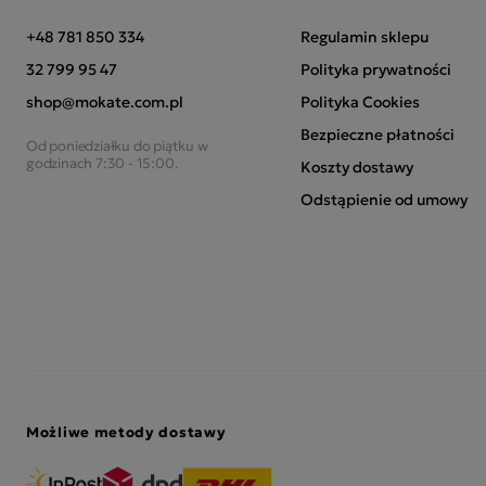
+48 781 850 334
Regulamin sklepu
32 799 95 47
Polityka prywatności
shop@mokate.com.pl
Polityka Cookies
Bezpieczne płatności
Od poniedziałku do piątku w
godzinach 7:30 - 15:00.
Koszty dostawy
Odstąpienie od umowy
Możliwe metody dostawy