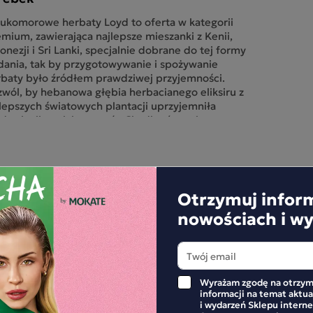
ukomorowe herbaty Loyd to oferta w kategorii
mium, zawierająca najlepsze mieszanki z Kenii,
onezji i Sri Lanki, specjalnie dobrane do tej formy
ania, tak by przygotowywanie i spożywanie
baty było źródłem prawdziwej przyjemności.
wól, by hebanowa głębia herbacianego eliksiru z
lepszych światowych plantacji uprzyjemniła
dą chwilę, tak by pomóc Ci odkryć magię we
ystkim, co Cię otacza. Daj się oczarować, bo
D to herbata z nutą magii.
RL GREY to znakomita mieszanka herbat
rnych, uszlachetniona olejkiem ze skórki
Otrzymuj infor
rgamotowej pomarańczy.
nowościach i w
D Earl Grey oferuje napar o niezwykłej barwie,
ębokim i pełnym smaku z wyraźną cytrusową
tą.
ko bazę zastosowano mieszankę czarnych herbat
ijskich, wyselekcjonowanych tak, by tworzyły
Wyrażam zgodę na otrzym
rmonię ze smakiem bergamotki, a wyważona
informacji na temat aktu
APISZE RECENZJĘ
yczka pozwalała cieszyć się jej smakiem.
i wydarzeń Sklepu inter