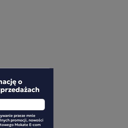
mację o
yprzedażach
ywanie przeze mnie
alnych promocji, nowości
netowego Mokate E-com