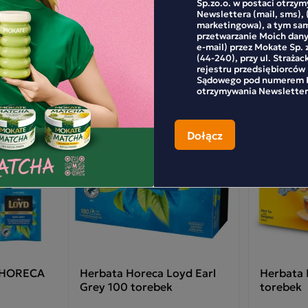
Sp.zo.o. w postaci otrzy
jemnica wyjątkowego smaku czarnych herbat
Newslettera (mail, sms), 
YD kryje się w nieprawdopodobnie
marketingowa), a tym sa
orystycznej selekcji herbacianego surowca. Tylko
przetwarzanie Moich dan
e-mail) przez Mokate Sp. z
wielki procent czarnych listków ma szansę trafić
(44-240), przy ul. Strażac
herbacianego raju, czyli do słonecznych
rejestru przedsiębiorców
akowań herbaty LOYD. Herbaty zostały
Sądowego pod numerem K
akowane w dwukomorowe torebki Podczas
otrzymywania Newsletter
arzania uwalnia się wyjątkowy bukiet smaków i
matów, którym możesz cieszyć się w każdej
iżance herbaty.
y HORECA
Herbata Horeca Loyd Earl
Herbata 
Grey 100 torebek
torebek