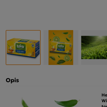
Opis
He
Wi
to