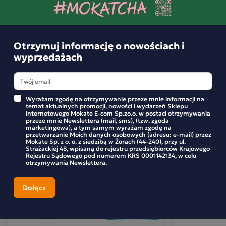
BĄDŹ PIERWSZYM KTÓRY NAPISZE RECENZJĘ
Otrzymuj informację o nowościach i
Podobne produkty
wyprzedażach
Herbatka ziołowa Loyd Mięta z imbirem 20
Wyrażam zgodę na otrzymywanie przeze mnie informacji na
torebek
temat aktualnych promocji, nowości i wydarzeń Sklepu
internetowego Mokate E-com Sp.zo.o. w postaci otrzymywania
przeze mnie Newslettera (mail, sms), (tzw. zgoda
Herbatka LOYD Mięta z imbirem
marketingowa), a tym samym wyrażam zgodę na
przetwarzanie Moich danych osobowych (adresu: e-mail) przez
Mokate Sp. z o. o. z siedzibą w Żorach (44-240), przy ul.
Seria herbatek „Zaufaj naturze” zauroczy naturalnością i
Strażackiej 48, wpisaną do rejestru przedsiębiorców Krajowego
Rejestru Sądowego pod numerem KRS 0001142134, w celu
prostotą składników. Została stworzona dla przyjemności
otrzymywania Newslettera.
korzystania z darów natury, delektowania się jej cudownymi
i delikatnymi smakami. Magia ziół znana jest ludziom od
epoki, której echa pobrzmiewają w mitach. Siła drzemiąca
w roślinach jest na nowo odkrywana i na nowo powoduje
zachwyt i zdumienie. Linia herbatek ziołowo-owocowych od