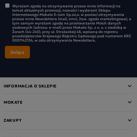
Wyrażam zgodę na otrzymywanie przeze mnie informacji na
temat aktualnych promocji, nowości i wydarzeń Sklepu
internetowego Mokate E-com Sp.zo.o. w postaci otrzymywania
przeze mnie Newslettera (mail, sms), (tzw. zgoda marketingowa), a
tym samym wyrażam zgodę na przetwarzanie Moich danych
osobowych (adresu: e-mail) przez Mokate Sp. z o. o. z siedzibą w
Żorach (44-240), przy ul. Strażackiej 48, wpisaną do rejestru
przedsiębiorców Krajowego Rejestru Sądowego pod numerem KRS
0001142134, w celu otrzymywania Newslettera.
INFORMACJA O SKLEPIE
MOKATE
ZAKUPY