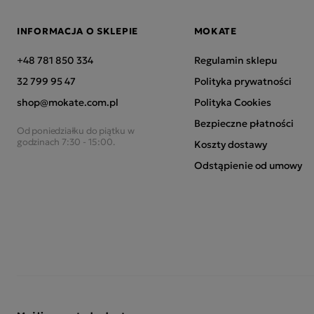
INFORMACJA O SKLEPIE
MOKATE
+48 781 850 334
Regulamin sklepu
32 799 95 47
Polityka prywatności
shop@mokate.com.pl
Polityka Cookies
Bezpieczne płatności
Od poniedziałku do piątku w
godzinach 7:30 - 15:00.
Koszty dostawy
Odstąpienie od umowy