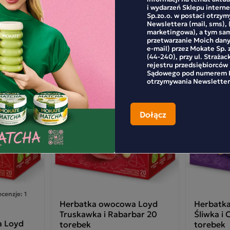
i wydarzeń Sklepu inter
s jabłkowy.
Sp.zo.o. w postaci otrzy
Newslettera (mail, sms), 
marketingowa), a tym sa
przetwarzanie Moich dan
e-mail) przez Mokate Sp. z
(44-240), przy ul. Strażac
rejestru przedsiębiorców
Promocja
Promocja
Sądowego pod numerem K
otrzymywania Newsletter
cenzje: 1
Herbatka owocowa Loyd
Herbatk
Truskawka i Rabarbar 20
Śliwka i
a Loyd
torebek
torebek