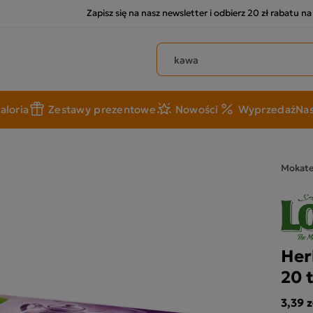
Zapisz się na nasz newsletter i odbierz 20 zł rabatu n
Szukaj produktów
aloria
Zestawy prezentowe
Nowości
Wyprzedaż
Nas
Mokat
Her
20 
3,39 z