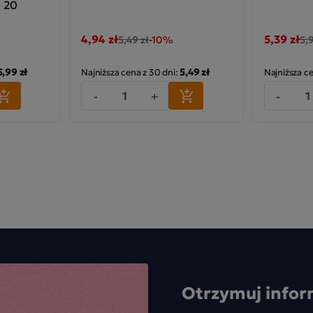
o 20
4,94 zł
5,39 zł
5,49 zł
-10%
5,
5,99 zł
5,49 zł
Najniższa cena z 30 dni:
Najniższa c
-
+
-
Otrzymuj infor