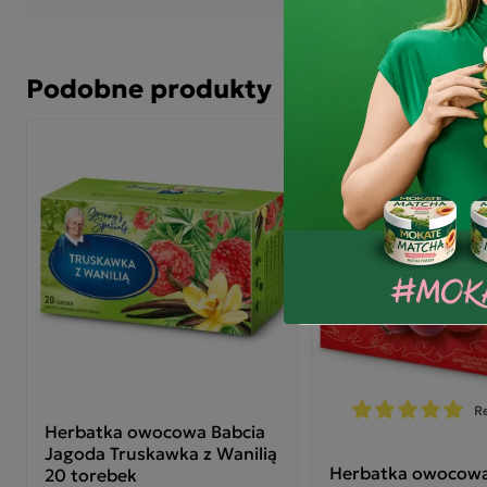
kwa
Podobne produkty
Wyprzedaż!
Promocja
Re
Herbatka owocowa Babcia
Jagoda Truskawka z Wanilią
Herbatka owocow
20 torebek