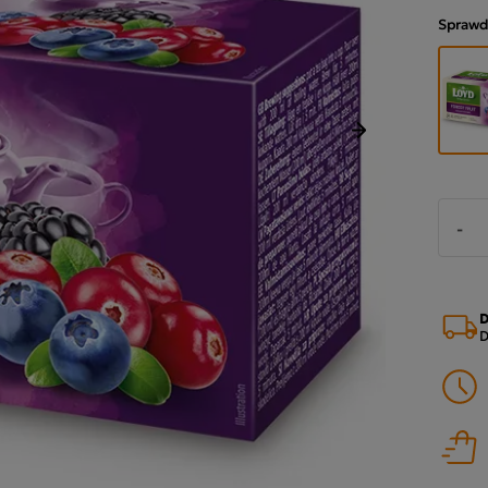
Sprawd
Następny
-
D
D