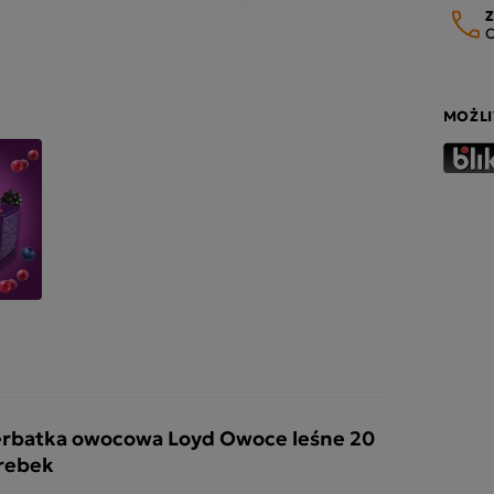
Z
O
MOŻLI
rbatka owocowa Loyd Owoce leśne 20
rebek