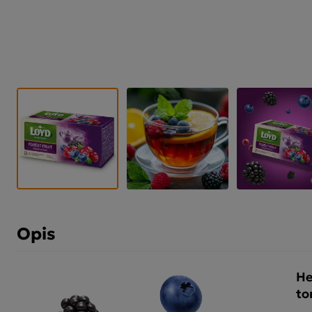
Opis
He
to