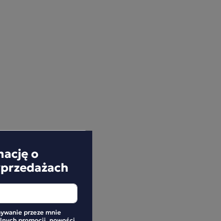
mację o
yprzedażach
ywanie przeze mnie
alnych promocji, nowości