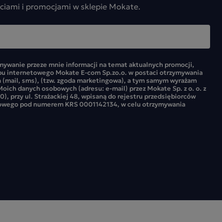
ciami i promocjami w sklepie Mokate.
ywanie przeze mnie informacji na temat aktualnych promocji,
pu internetowego Mokate E-com Sp.zo.o. w postaci otrzymywania
 (mail, sms), (tzw. zgoda marketingowa), a tym samym wyrażam
oich danych osobowych (adresu: e-mail) przez Mokate Sp. z o. o. z
0), przy ul. Strażackiej 48, wpisaną do rejestru przedsiębiorców
owego pod numerem KRS 0001142134, w celu otrzymywania