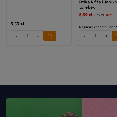
Dzika Róża i Jabłk
torebek
5,39 zł
5,99 zł
-10%
3,59 zł
Najniższa cena z 30 dni:
-
+
-
+