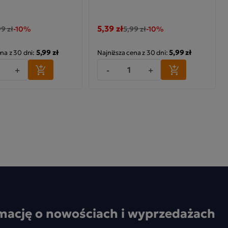
5,39 zł
99 zł
-10%
5,99 zł
-10%
5,99 zł
5,99 zł
ena z 30 dni:
Najniższa cena z 30 dni:
+
-
+
mację o nowościach i wyprzedażach