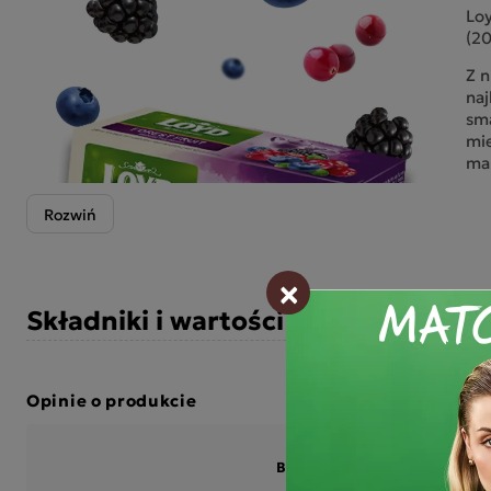
Lo
(20
Z n
naj
sm
mie
mal
Tak
pas
jes
lat
×
Lo
Składniki i wartości odżywcze
Ost
luk
na
Opinie o produkcie
Skł
10%
jeż
BĄDŹ PIERWSZYM KTÓRY N
owo