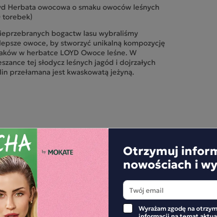
yd Herbata owocowa o smaku owoców leśnych
 torebek)
ieprzebranych bogactw lasu wybraliśmy
lepsze owoce, by stworzyć unikalną kompozycję
aków w herbatce LOYD Owoce leśne. W
szance tej słodycz leśnych jagód i dojrzałych
in przełamana jest kwaskowatą jeżyną.
 bogate zestawienie różnych smaków, idealnie
uje przez cały rok. Rozgrzewając w długie
ienno-zimowe wieczory, ale też orzeźwiając
em.
yd Herbata owocowa o smaku owoców leśnych
Otrzymuj infor
rzeżenie dotyczące bezpieczeństwa: Zawiera
nowościach i w
recję – chorzy na nadciśnienie powinni unikać
dmiernego spożycia.
adniki: kwiat hibiskusa, owoc jabłka, owoc aronii
, owoc żurawiny 6%, korzeń lukrecji 5%, owoc
yny 3%, sok z czarnej porzeczki w proszku 1%,
APISZE RECENZJĘ
Wyrażam zgodę na otrzym
c borówki czernicy 1%, regulator kwasowości –
informacji na temat aktu