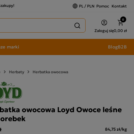
a zakupy!
PL / PLN
Pomoc
Kontakt
0
Zaloguj się
0,00 zł
ze marki
Blog
B2B
e
Herbaty
Herbatka owocowa
batka owocowa Loyd Owoce leśne
torebek
ł
84,75 zł/kg