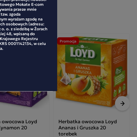
netowego Mokate E-com
mywania przeze mnie
(tzw. zgoda
mym wyrażam zgodę na
ych osobowych (adresu:
 o. o. z siedzibą w Żorach
kiej 48, wpisaną do
 Krajowego Rejestru
Promocja
RS 0001142134, w celu
a.
Nastę
a owocowa Loyd
Herbatka owocowa Loyd
 Cynamon 20
Ananas i Gruszka 20
torebek