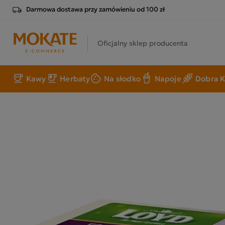
Darmowa dostawa przy zamówieniu od 100 zł
Oficjalny sklep producenta
Kawy
Herbaty
Na słodko
Napoje
Dobra K