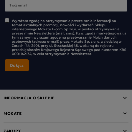
Wyrażam zgodę na otrzymywanie przeze mnie informacji na
temat aktualnych promocji, nowości i wydarzeń Sklepu
internetowego Mokate E-com Sp.zo.o. w postaci otrzymywania
przeze mnie Newslettera (mail, sms), (tzw. zgoda marketingowa), a
tym samym wyrażam zgodę na przetwarzanie Moich danych
osobowych (adresu: e-mail) przez Mokate Sp. z o. o. z siedzibą w
Żorach (44-240), przy ul. Strażackiej 48, wpisaną do rejestru
przedsiębiorców Krajowego Rejestru Sądowego pod numerem KRS
0001142134, w celu otrzymywania Newslettera.
INFORMACJA O SKLEPIE
MOKATE
ZAKUPY