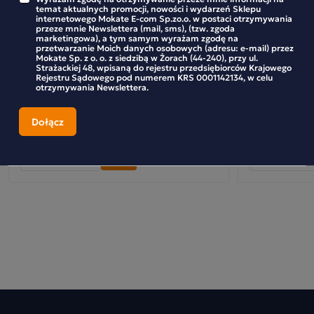
temat aktualnych promocji, nowości i wydarzeń Sklepu
internetowego Mokate E-com Sp.zo.o. w postaci otrzymywania
przeze mnie Newslettera (mail, sms), (tzw. zgoda
marketingowa), a tym samym wyrażam zgodę na
przetwarzanie Moich danych osobowych (adresu: e-mail) przez
Mokate Sp. z o. o. z siedzibą w Żorach (44-240), przy ul.
Zestaw (10x) - Ekspresowa Herbatka
Zestaw Hurto
Strażackiej 48, wpisaną do rejestru przedsiębiorców Krajowego
Owocowa Jabłko Cynamon BIO Piramidki
rozgrzewające
Rejestru Sądowego pod numerem KRS 0001142134, w celu
20T Loyd
otrzymywania Newslettera.
54,99 zł
91,99 zł
-
+
-