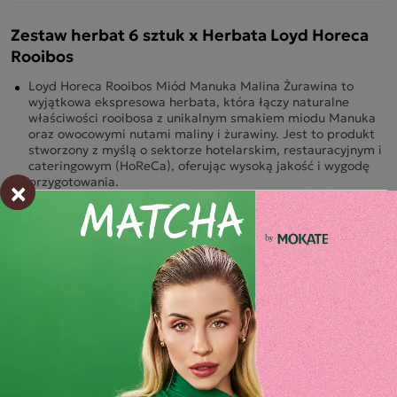
Zestaw herbat 6 sztuk x Herbata Loyd Horeca
Rooibos
Loyd Horeca Rooibos Miód Manuka Malina Żurawina to
wyjątkowa ekspresowa herbata, która łączy naturalne
właściwości rooibosa z unikalnym smakiem miodu Manuka
oraz owocowymi nutami maliny i żurawiny. Jest to produkt
stworzony z myślą o sektorze hotelarskim, restauracyjnym i
cateringowym (HoReCa), oferując wysoką jakość i wygodę
×
przygotowania.
Dla miłośników herbaty: Doskonała dla osób, które cenią
sobie naturalne i zdrowe napary o bogatym smaku i
aromacie.
Składniki i wartości odżywcze
Opinie o produkcie