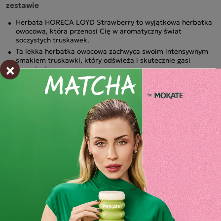
zestawie
Herbata HORECA LOYD Strawberry to wyjątkowa herbatka
owocowa, która przenosi Cię w aromatyczny świat
soczystych truskawek.
Ta lekka herbatka owocowa zachwyca swoim intensywnym
smakiem truskawki, który odświeża i skutecznie gasi
×
pragnienie.
Jej soczysty smak sprawi, że każdy łyk będzie przyjemnym
doświadczeniem, które pozwoli Ci oderwać się od
codzienności i cieszyć się chwilą relaksu.
Składniki i wartości odżywcze
Opinie o produkcie
BĄDŹ PIERWSZYM KTÓRY NAPISZE RECENZJĘ