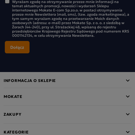
Wyrażam zgodę na otrzymywanie przeze mnie informacji na
temat aktualnych promocji, nowości i wydarzeń Sklepu
internetowego Mokate E-com Sp.zo.o. w postaci otrzymywania
przeze mnie Newslettera (mail, sms), (tzw. zgoda marketingowa), a
tym samym wyrażam zgodę na przetwarzanie Moich danych
osobowych (adresu: e-mail) przez Mokate Sp. z o. o. z siedzibą w
Żorach (44-240), przy ul. Strażackiej 48, wpisaną do rejestru
przedsiębiorców Krajowego Rejestru Sądowego pod numerem KRS
0001142134, w celu otrzymywania Newslettera.
INFORMACJA O SKLEPIE
MOKATE
ZAKUPY
KATEGORIE