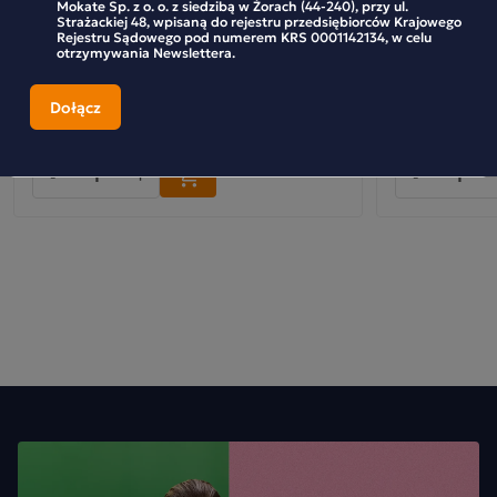
Mokate Sp. z o. o. z siedzibą w Żorach (44-240), przy ul.
Zestaw (6x) - Ekspresowa Herbata Loyd
Zestaw (4x) -
Strażackiej 48, wpisaną do rejestru przedsiębiorców Krajowego
Rejestru Sądowego pod numerem KRS 0001142134, w celu
Horeca Ziołowo Miętowa Mint 20x2g
Rosehip & Ra
otrzymywania Newslettera.
Gastronomiczna
109,99 zł
32,99 zł
-
+
-