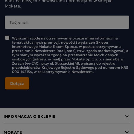
Bądź na bieżąco z nowościami i promocjami w sklepie
Mokate.
Wyrażam zgodę na otrzymywanie przeze mnie informacji na
temat aktualnych promocji, nowości i wydarzeń Sklepu
internetowego Mokate E-com Sp.zo.o. w postaci otrzymywania
przeze mnie Newslettera (mail, sms), (tzw. zgoda marketingowa), a
tym samym wyrażam zgodę na przetwarzanie Moich danych
osobowych (adresu: e-mail) przez Mokate Sp. z o. o. z siedzibą w
Żorach (44-240), przy ul. Strażackiej 48, wpisaną do rejestru
przedsiębiorców Krajowego Rejestru Sądowego pod numerem KRS
0001142134, w celu otrzymywania Newslettera.
INFORMACJA O SKLEPIE
MOKATE