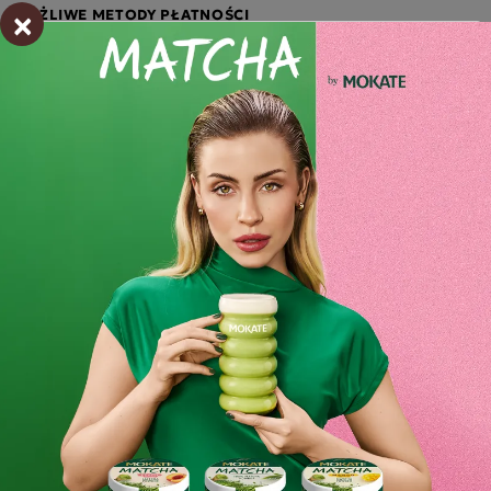
×
MOŻLIWE METODY PŁATNOŚCI
Opis
Kawa, która jest dobra na każdą okazję i prosta w
przygotowaniu - wystarczy zalać ją wodą. Nowa receptura z
kawą drobno mieloną posiada idealne proporcje
składników.
Jeśli cenisz sobie pyszny smak i szybkość przygotowania to
propozycja dla Ciebie.
Składniki i wartości odżywcze