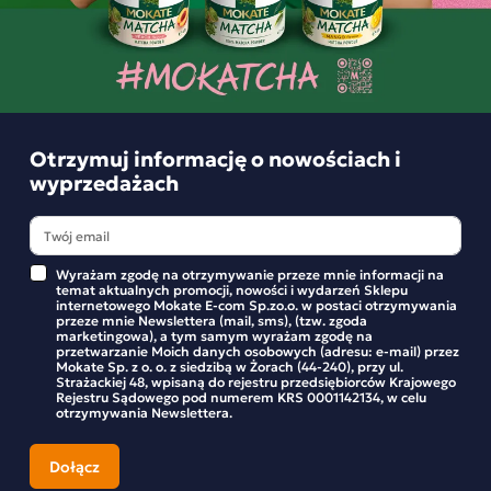
Opinie o produkcie
BĄDŹ PIERWSZYM KTÓRY NAPISZE RECENZJĘ
Otrzymuj informację o nowościach i
wyprzedażach
Podobne produkty
Wyrażam zgodę na otrzymywanie przeze mnie informacji na
temat aktualnych promocji, nowości i wydarzeń Sklepu
internetowego Mokate E-com Sp.zo.o. w postaci otrzymywania
przeze mnie Newslettera (mail, sms), (tzw. zgoda
marketingowa), a tym samym wyrażam zgodę na
przetwarzanie Moich danych osobowych (adresu: e-mail) przez
Mokate Sp. z o. o. z siedzibą w Żorach (44-240), przy ul.
Strażackiej 48, wpisaną do rejestru przedsiębiorców Krajowego
Rejestru Sądowego pod numerem KRS 0001142134, w celu
otrzymywania Newslettera.