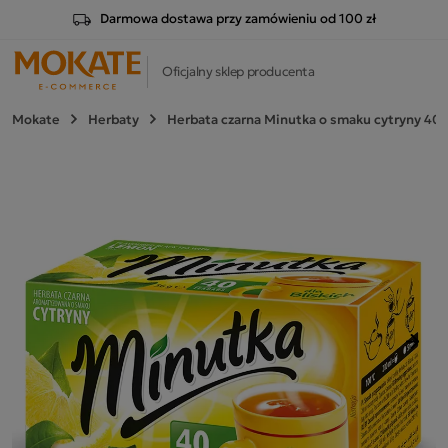
Darmowa dostawa przy zamówieniu od 100 zł
Oficjalny sklep producenta
Mokate
Herbaty
Herbata czarna Minutka o smaku cytryny 40 
Nast