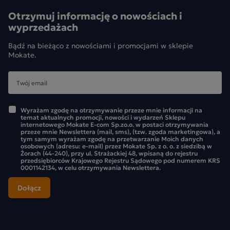
Otrzymuj informację o nowościach i
wyprzedażach
Bądź na bieżąco z nowościami i promocjami w sklepie
Mokate.
Wyrażam zgodę na otrzymywanie przeze mnie informacji na
temat aktualnych promocji, nowości i wydarzeń Sklepu
internetowego Mokate E-com Sp.zo.o. w postaci otrzymywania
przeze mnie Newslettera (mail, sms), (tzw. zgoda marketingowa), a
tym samym wyrażam zgodę na przetwarzanie Moich danych
osobowych (adresu: e-mail) przez Mokate Sp. z o. o. z siedzibą w
Żorach (44-240), przy ul. Strażackiej 48, wpisaną do rejestru
przedsiębiorców Krajowego Rejestru Sądowego pod numerem KRS
0001142134, w celu otrzymywania Newslettera.