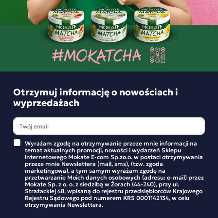
Składniki i wartości odżywcze
Opinie o produkcie
Otrzymuj informację o nowościach i
BĄDŹ PIERWSZYM KTÓRY NAPISZE RECENZJĘ
wyprzedażach
Podobne produkty
Wyrażam zgodę na otrzymywanie przeze mnie informacji na
temat aktualnych promocji, nowości i wydarzeń Sklepu
internetowego Mokate E-com Sp.zo.o. w postaci otrzymywania
przeze mnie Newslettera (mail, sms), (tzw. zgoda
marketingowa), a tym samym wyrażam zgodę na
przetwarzanie Moich danych osobowych (adresu: e-mail) przez
Herbata czarna Minutka o smaku cytryny 40
Mokate Sp. z o. o. z siedzibą w Żorach (44-240), przy ul.
Strażackiej 48, wpisaną do rejestru przedsiębiorców Krajowego
torebek
Rejestru Sądowego pod numerem KRS 0001142134, w celu
otrzymywania Newslettera.
Herbata ekspresowa Minutka o smaku Cytryny kryje w sobie