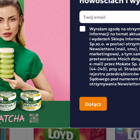
Wyrażam zgodę na otrzym
informacji na temat aktu
i wydarzeń Sklepu inter
Sp.zo.o. w postaci otrzy
Newslettera (mail, sms), 
marketingowa), a tym sa
przetwarzanie Moich dan
e-mail) przez Mokate Sp. z
(44-240), przy ul. Strażac
APISZE RECENZJĘ
rejestru przedsiębiorców
Sądowego pod numerem K
otrzymywania Newsletter
Promocja