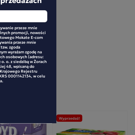
ywanie przeze mnie
alnych promocji, nowości
netowego Mokate E-com
mywania przeze mnie
(tzw. zgoda
mym wyrażam zgodę na
ych osobowych (adresu:
 o. o. z siedzibą w Żorach
kiej 48, wpisaną do
 Krajowego Rejestru
RS 0001142134, w celu
a.
Wyprzedaż!