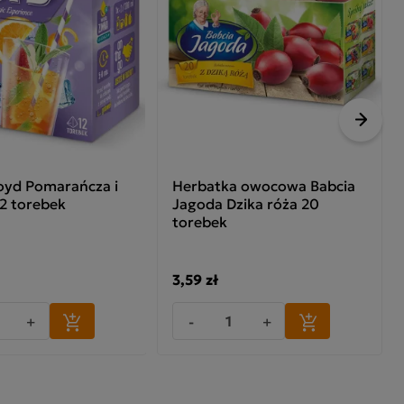
Nastę
Loyd Pomarańcza i
Herbatka owocowa Babcia
12 torebek
Jagoda Dzika róża 20
torebek
3,59 zł
+
-
+