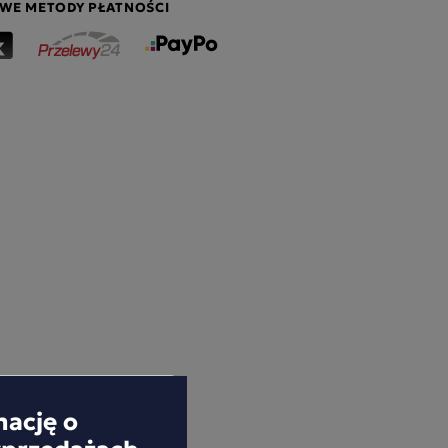
WE METODY PŁATNOŚCI
mację o
yprzedażach