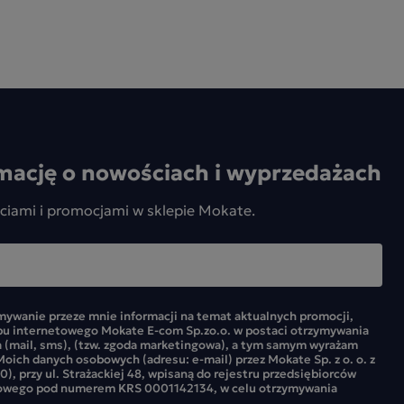
mację o nowościach i wyprzedażach
ciami i promocjami w sklepie Mokate.
ywanie przeze mnie informacji na temat aktualnych promocji,
pu internetowego Mokate E-com Sp.zo.o. w postaci otrzymywania
 (mail, sms), (tzw. zgoda marketingowa), a tym samym wyrażam
oich danych osobowych (adresu: e-mail) przez Mokate Sp. z o. o. z
0), przy ul. Strażackiej 48, wpisaną do rejestru przedsiębiorców
owego pod numerem KRS 0001142134, w celu otrzymywania