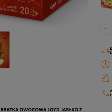
-
D
D
Z
O
ERBATKA OWOCOWA LOYD JABŁKO Z