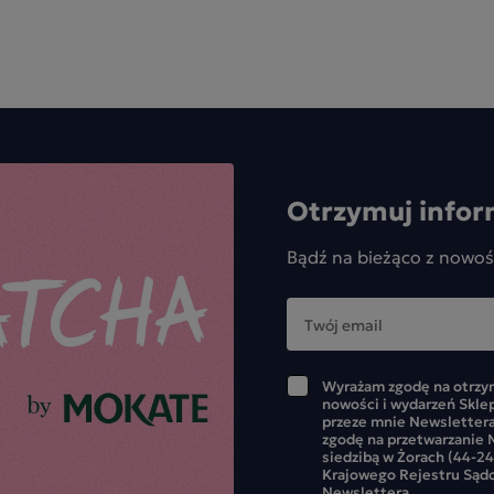
Otrzymuj infor
Bądź na bieżąco z nowoś
Wyrażam zgodę na otrzym
nowości i wydarzeń Skle
przeze mnie Newslettera
zgodę na przetwarzanie M
siedzibą w Żorach (44-24
Krajowego Rejestru Sąd
Newslettera.