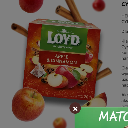
C
HE
CY
Dla
Kla
Cyn
ko
ha
Cie
wyr
uzu
nap
Aks
ak
×
prz
się