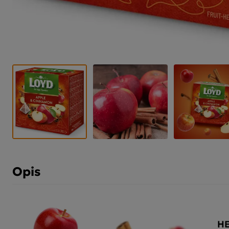
Opis
H