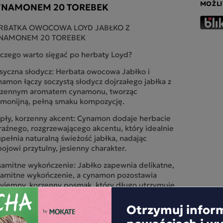
MOŻLI
YNAMONEM 20 TOREBEK
RBATKA OWOCOWA LOYD JABŁKO Z
NAMONEM 20 TOREBEK
czego warto sięgać po herbaty Loyd?
syczna słodycz: Herbata owocowa Jabłko i
amon łączy soczystą słodycz dojrzałego jabłka z
rzennym aromatem cynamonu, tworząc
rmonijną, pełną smaku kompozycję.
pły, korzenny akcent: Cynamon dodaje herbacie
aźnego, rozgrzewającego akcentu, który idealnie
pełnia naturalną świeżość jabłka, nadając
ojowi przytulny, jesienny charakter.
amitne wykończenie: Jabłko zapewnia delikatne,
samitne wykończenie, a cynamon pozostawia
yjemny, korzenny posmak, który długo utrzymuje
 na podniebieniu.
Otrzymuj infor
nowościach i w