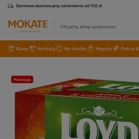
Darmowa dostawa przy zamówieniu od 100 zł
Oficjalny sklep producenta
Kawy
Herbaty
Na słodko
Napoje
Dobra K
Promocja