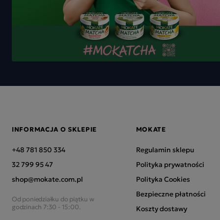
INFORMACJA O SKLEPIE
MOKATE
+48 781 850 334
Regulamin sklepu
32 799 95 47
Polityka prywatności
shop@mokate.com.pl
Polityka Cookies
Bezpieczne płatności
Od poniedziałku do piątku w
godzinach 7:30 - 15:00.
Koszty dostawy