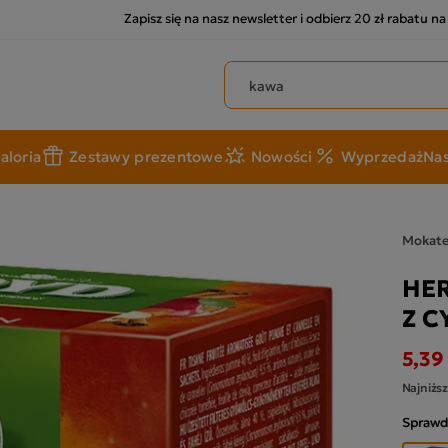
Zapisz się na nasz newsletter i odbierz 20 zł rabatu n
Szukaj produktów
aloria
Zestawy prezentowe
Nowości
Wyprzedaż
Nas
Mokat
HE
Z 
5,39 
Najniższ
Sprawd