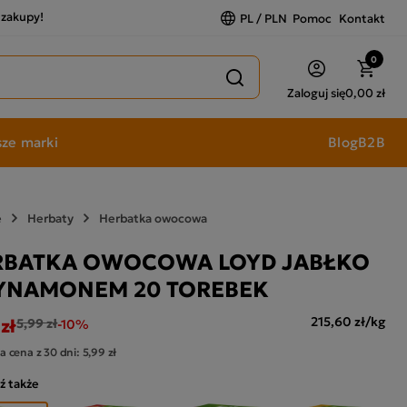
a zakupy!
PL / PLN
Pomoc
Kontakt
0
Zaloguj się
0,00 zł
ze marki
Blog
B2B
e
Herbaty
Herbatka owocowa
RBATKA OWOCOWA LOYD JABŁKO
CYNAMONEM 20 TOREBEK
zł
215,60 zł/kg
5,99 zł
-10%
a cena z 30 dni:
5,99 zł
ź także