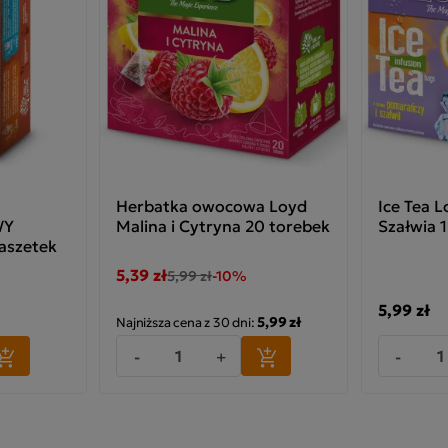
Herbatka owocowa Loyd
Ice Tea 
WY
Malina i Cytryna 20 torebek
Szałwia 
saszetek
5,39 zł
5,99 zł
-10%
5,99 zł
5,99 zł
Najniższa cena z 30 dni:
-
+
-