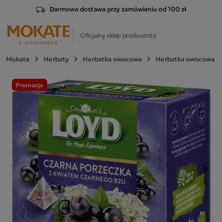
Darmowa dostawa przy zamówieniu od 100 zł
Oficjalny sklep producenta
Mokate
Herbaty
Herbatka owocowa
Herbatka owocowa Loy
Promocja
Nast