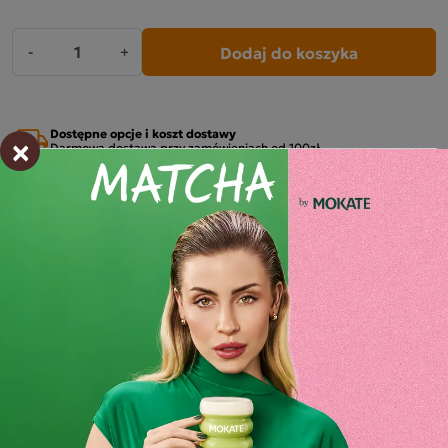
Dodaj do koszyka
-
+
Dostępne opcje i koszt dostawy
×
Darmowa dostawa przy zamówieniach od 100zł
Przewidywana dostawa
wt. 11.08 - śro. 12.08
Wysyłka już w 24h
Od złożenia zamówienia
Zamów przez telefon:
+48 32 799 95 47
Od poniedziałku do piątku w godzinach 7:30 - 15:00.
MOŻLIWE METODY PŁATNOŚCI