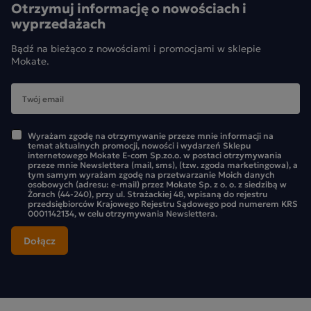
Otrzymuj informację o nowościach i
wyprzedażach
Bądź na bieżąco z nowościami i promocjami w sklepie
Mokate.
Wyrażam zgodę na otrzymywanie przeze mnie informacji na
temat aktualnych promocji, nowości i wydarzeń Sklepu
internetowego Mokate E-com Sp.zo.o. w postaci otrzymywania
przeze mnie Newslettera (mail, sms), (tzw. zgoda marketingowa), a
tym samym wyrażam zgodę na przetwarzanie Moich danych
osobowych (adresu: e-mail) przez Mokate Sp. z o. o. z siedzibą w
Żorach (44-240), przy ul. Strażackiej 48, wpisaną do rejestru
przedsiębiorców Krajowego Rejestru Sądowego pod numerem KRS
0001142134, w celu otrzymywania Newslettera.