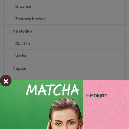
Grzańce
Zestawy herbat
Na słodko
Ciastka
Wafle
Napoje
×
Lemoniady
Mokate Shake
Milk Shake
Shake proteinowe