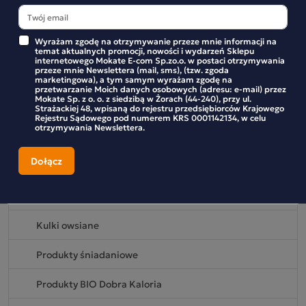
Dobra kaloria batony
Wyrażam zgodę na otrzymywanie przeze mnie informacji na
Mini batony
temat aktualnych promocji, nowości i wydarzeń Sklepu
internetowego Mokate E-com Sp.zo.o. w postaci otrzymywania
przeze mnie Newslettera (mail, sms), (tzw. zgoda
Batony daktylowo-orzechowe
marketingowa), a tym samym wyrażam zgodę na
przetwarzanie Moich danych osobowych (adresu: e-mail) przez
Mokate Sp. z o. o. z siedzibą w Żorach (44-240), przy ul.
Batony proteinowe
Strażackiej 48, wpisaną do rejestru przedsiębiorców Krajowego
Rejestru Sądowego pod numerem KRS 0001142134, w celu
otrzymywania Newslettera.
Batony z nerkowców
Dobra kaloria kulki
Kulki kakaowe
Kulki owsiane
Produkty śniadaniowe
Produkty BIO Dobra Kaloria