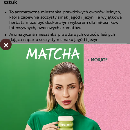
sztuk
To aromatyczna mieszanka prawdziwych owoców leśnych,
która zapewnia soczysty smak jagód i jeżyn. Ta wyjątkowa
herbata może być doskonałym wyborem dla miłośników
intensywnych, owocowych aromatów.
Aromatyczna mieszanka prawdziwych owoców leśnych
dająca napar o soczystym smaku jagód i jeżyn.
×
Składniki i wartości odżywcze
Opinie o produkcie
BĄDŹ PIERWSZYM KTÓRY NAPISZE RECENZJĘ