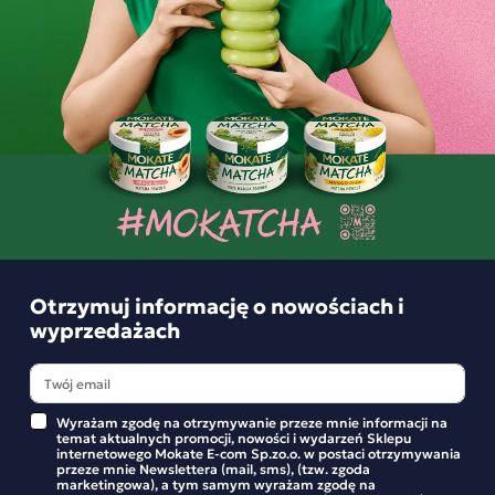
Podobne produkty
Otrzymuj informację o nowościach i
wyprzedażach
Wyrażam zgodę na otrzymywanie przeze mnie informacji na
temat aktualnych promocji, nowości i wydarzeń Sklepu
Zestaw Hurtowy Rozgrzewajca Herbata
Zestaw 10 sz
internetowego Mokate E-com Sp.zo.o. w postaci otrzymywania
Wiśnia z kakaowcem 10 sztuk
Malina i Cytr
przeze mnie Newslettera (mail, sms), (tzw. zgoda
marketingowa), a tym samym wyrażam zgodę na