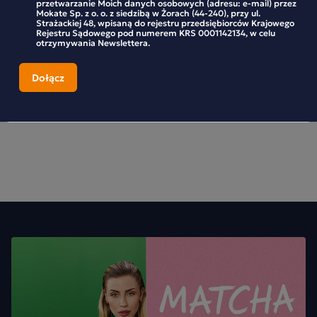
przetwarzanie Moich danych osobowych (adresu: e-mail) przez
Mokate Sp. z o. o. z siedzibą w Żorach (44-240), przy ul.
Strażackiej 48, wpisaną do rejestru przedsiębiorców Krajowego
61,90 zł
54,99 zł
Rejestru Sądowego pod numerem KRS 0001142134, w celu
otrzymywania Newslettera.
-
+
-